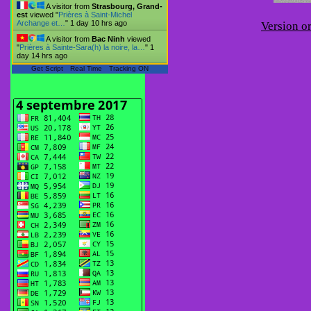
A visitor from
Strasbourg, Grand-
est
viewed "
Prières à Saint-Michel
Archange et…
"
1 day 10 hrs ago
Version or
A visitor from
Bac Ninh
viewed
"
Prières à Sainte-Sara(h) la noire, la…
"
1
day 14 hrs ago
Get Script
Real Time
Tracking ON