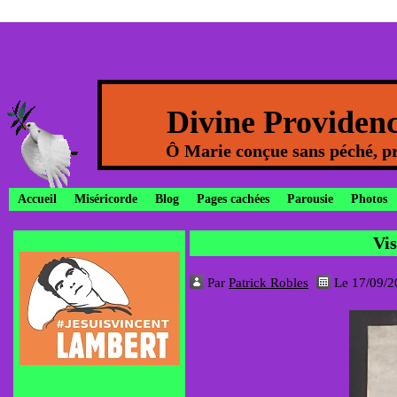
Divine Providen
Ô Marie conçue sans péché, pr
Accueil
Miséricorde
Blog
Pages cachées
Parousie
Photos
Vis
Par
Patrick Robles
Le 17/09/2