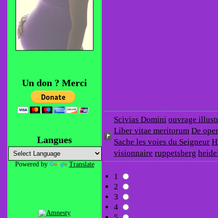
Un don ? Merci
Scivias Domini
ouvrage illust
Liber vitae meritorum
De oper
Langues
Sache les voies du Seigneur
H
visionnaire
ruppetsberg
heide
Powered by
Translate
1
2
3
4
5