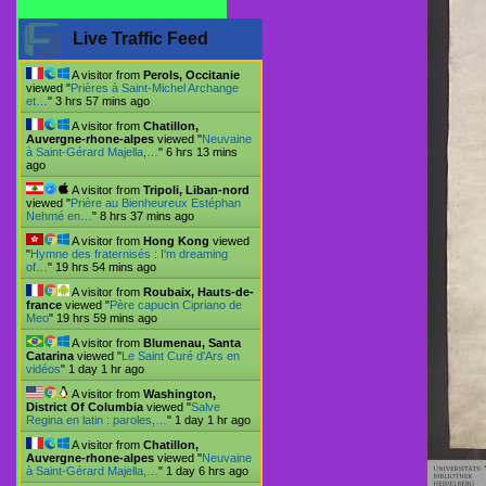
Live Traffic Feed
A visitor from
Perols, Occitanie
viewed "
Prières à Saint-Michel Archange
et…
"
3 hrs 57 mins ago
A visitor from
Chatillon,
Auvergne-rhone-alpes
viewed "
Neuvaine
à Saint-Gérard Majella,…
"
6 hrs 13 mins
ago
A visitor from
Tripoli, Liban-nord
viewed "
Prière au Bienheureux Estéphan
Nehmé en…
"
8 hrs 37 mins ago
A visitor from
Hong Kong
viewed
"
Hymne des fraternisés : I'm dreaming
of…
"
19 hrs 54 mins ago
A visitor from
Roubaix, Hauts-de-
france
viewed "
Père capucin Cipriano de
Meo
"
19 hrs 59 mins ago
A visitor from
Blumenau, Santa
Catarina
viewed "
Le Saint Curé d'Ars en
vidéos
"
1 day 1 hr ago
A visitor from
Washington,
District Of Columbia
viewed "
Salve
Regina en latin : paroles,…
"
1 day 1 hr ago
A visitor from
Chatillon,
Auvergne-rhone-alpes
viewed "
Neuvaine
à Saint-Gérard Majella,…
"
1 day 6 hrs ago