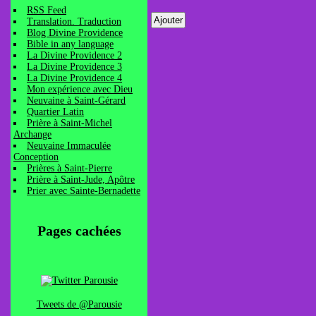
RSS Feed
Translation. Traduction
Blog Divine Providence
Bible in any language
La Divine Providence 2
La Divine Providence 3
La Divine Providence 4
Mon expérience avec Dieu
Neuvaine à Saint-Gérard
Quartier Latin
Prière à Saint-Michel
Archange
Neuvaine Immaculée
Conception
Prières à Saint-Pierre
Prière à Saint-Jude, Apôtre
Prier avec Sainte-Bernadette
Pages cachées
Tweets de @Parousie