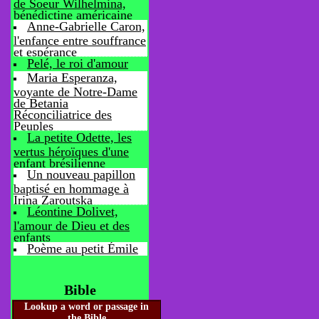
de Soeur Wilhelmina,
bénédictine américaine
Anne-Gabrielle Caron,
l'enfance entre souffrance
et espérance
Pelé, le roi d'amour
Maria Esperanza,
voyante de Notre-Dame
de Betania
Réconciliatrice des
Peuples
La petite Odette, les
vertus héroïques d'une
enfant brésilienne
Un nouveau papillon
baptisé en hommage à
Irina Zaroutska
Léontine Dolivet,
l'amour de Dieu et des
enfants
Poème au petit Émile
Bible
Lookup a word or passage in
the Bible