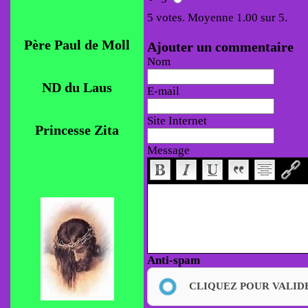
5
votes. Moyenne
1.00
sur 5.
Père Paul de Moll
Ajouter un commentaire
Nom
ND du Laus
E-mail
Site Internet
Princesse Zita
Message
Anti-spam
CLIQUEZ POUR VALID