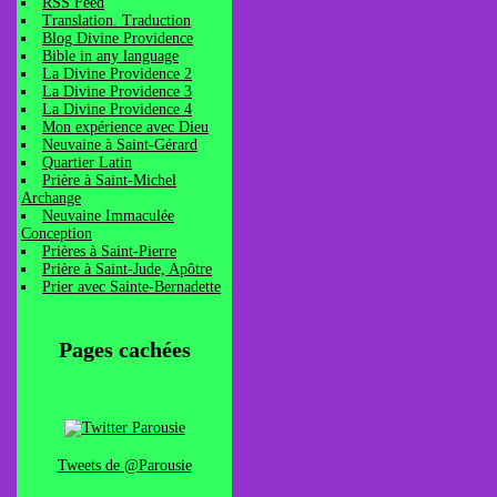
RSS Feed
Translation. Traduction
Blog Divine Providence
Bible in any language
La Divine Providence 2
La Divine Providence 3
La Divine Providence 4
Mon expérience avec Dieu
Neuvaine à Saint-Gérard
Quartier Latin
Prière à Saint-Michel
Archange
Neuvaine Immaculée
Conception
Prières à Saint-Pierre
Prière à Saint-Jude, Apôtre
Prier avec Sainte-Bernadette
Pages cachées
Tweets de @Parousie