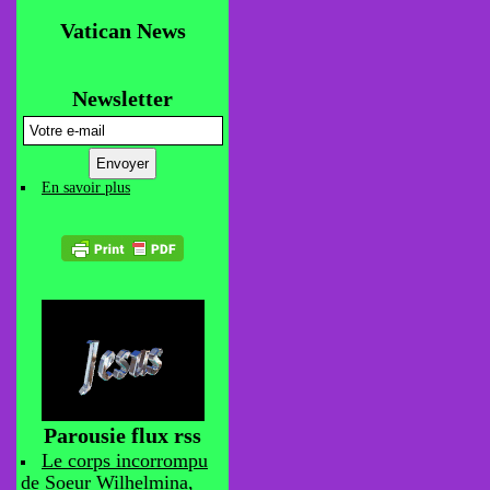
Vatican News
Newsletter
En savoir plus
Parousie flux rss
Le corps incorrompu
de Soeur Wilhelmina,