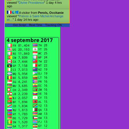
viewed "
Divine Providence
"
1 day 4 hrs
ago
A visitor from
Perols, Occitanie
viewed "
Prières à Saint-Michel Archange
et…
"
1 day 14 hrs ago
Get Script
Real Time
Tracking ON