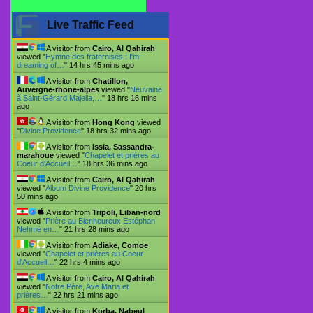
Live Traffic Feed
A visitor from
Cairo, Al Qahirah
viewed "
Hymne des fraternisés : I'm
dreaming of…
"
14 hrs 45 mins ago
A visitor from
Chatillon,
Auvergne-rhone-alpes
viewed "
Neuvaine
à Saint-Gérard Majella,…
"
18 hrs 16 mins
ago
A visitor from
Hong Kong
viewed
"
Divine Providence
"
18 hrs 32 mins ago
A visitor from
Issia, Sassandra-
marahoue
viewed "
Chapelet et prières au
Coeur d'Accueil…
"
18 hrs 36 mins ago
A visitor from
Cairo, Al Qahirah
viewed "
Album Divine Providence
"
20 hrs
50 mins ago
A visitor from
Tripoli, Liban-nord
viewed "
Prière au Bienheureux Estéphan
Nehmé en…
"
21 hrs 28 mins ago
A visitor from
Adiake, Comoe
viewed "
Chapelet et prières au Coeur
d'Accueil…
"
22 hrs 4 mins ago
A visitor from
Cairo, Al Qahirah
viewed "
Notre Père, Ave Maria et
prières…
"
22 hrs 21 mins ago
A visitor from
Korba, Nabeul