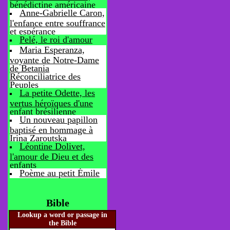
bénédictine américaine
Anne-Gabrielle Caron,
l'enfance entre souffrance
et espérance
Pelé, le roi d'amour
Maria Esperanza,
voyante de Notre-Dame
de Betania
Réconciliatrice des
Peuples
La petite Odette, les
vertus héroïques d'une
enfant brésilienne
Un nouveau papillon
baptisé en hommage à
Irina Zaroutska
Léontine Dolivet,
l'amour de Dieu et des
enfants
Poème au petit Émile
Bible
Lookup a word or passage in
the Bible