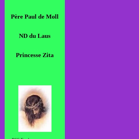
Père Paul de Moll
ND du Laus
Princesse Zita