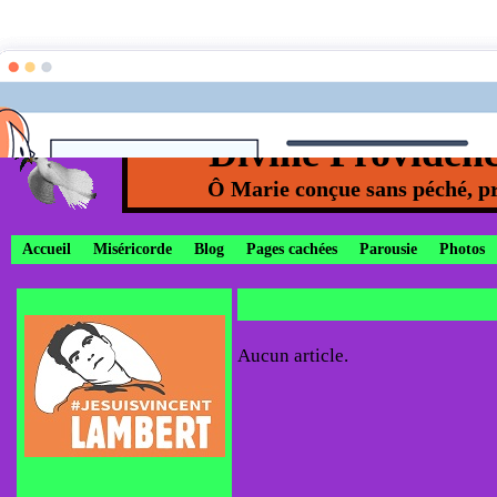
Divine Providen
Ô Marie conçue sans péché, pr
Accueil
Miséricorde
Blog
Pages cachées
Parousie
Photos
Aucun article.