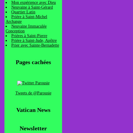
Mon expérience avec Dieu
Neuvaine à Saint-Gérard
Quartier Latin
Prière à Saint-Michel
Archange
Neuvaine Immaculée
Conception
Prières à Saint-Pierre
Prière à Saint-Jude, Apôtre
Prier avec Sainte-Bernadette
Pages cachées
Tweets de @Parousie
Vatican News
Newsletter