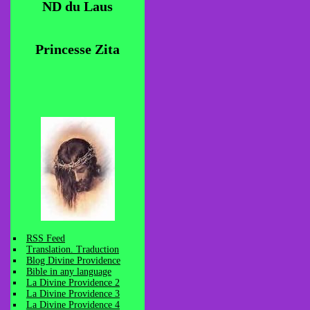
ND du Laus
Princesse Zita
RSS Feed
Translation. Traduction
Blog Divine Providence
Bible in any language
La Divine Providence 2
La Divine Providence 3
La Divine Providence 4