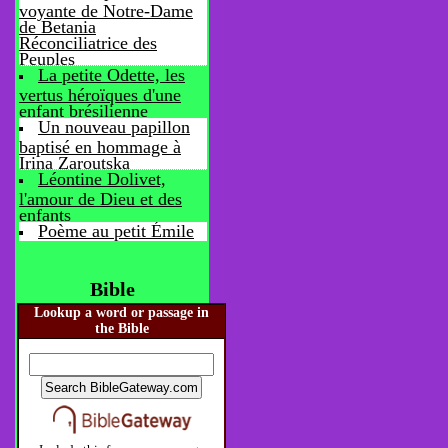
voyante de Notre-Dame
de Betania
Réconciliatrice des
Peuples
La petite Odette, les
vertus héroïques d'une
enfant brésilienne
Un nouveau papillon
baptisé en hommage à
Irina Zaroutska
Léontine Dolivet,
l'amour de Dieu et des
enfants
Poème au petit Émile
Bible
Lookup a word or passage in
the Bible