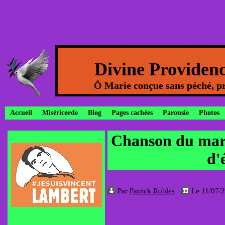
Divine Providen
Ô Marie conçue sans péché, pr
Accueil
Miséricorde
Blog
Pages cachées
Parousie
Photos
Chanson du mari
d'
Par
Patrick Robles
Le 11/07/