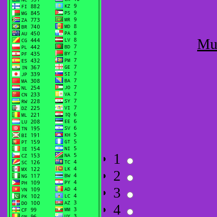
Mu
1
2
3
4