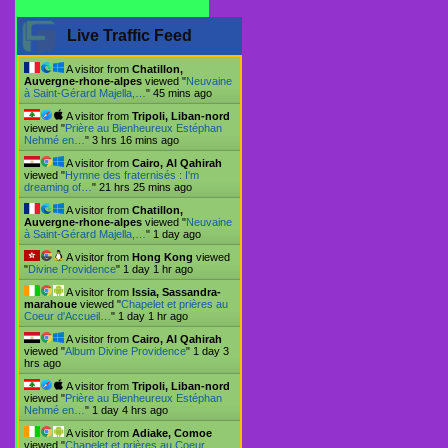
Live Traffic Feed
A visitor from
Chatillon,
Auvergne-rhone-alpes
viewed "
Neuvaine
à Saint-Gérard Majella,…
"
45 mins ago
A visitor from
Tripoli, Liban-nord
viewed "
Prière au Bienheureux Estéphan
Nehmé en…
"
3 hrs 16 mins ago
A visitor from
Cairo, Al Qahirah
viewed "
Hymne des fraternisés : I'm
dreaming of…
"
21 hrs 25 mins ago
A visitor from
Chatillon,
Auvergne-rhone-alpes
viewed "
Neuvaine
à Saint-Gérard Majella,…
"
1 day ago
A visitor from
Hong Kong
viewed
"
Divine Providence
"
1 day 1 hr ago
A visitor from
Issia, Sassandra-
marahoue
viewed "
Chapelet et prières au
Coeur d'Accueil…
"
1 day 1 hr ago
A visitor from
Cairo, Al Qahirah
viewed "
Album Divine Providence
"
1 day 3
hrs ago
A visitor from
Tripoli, Liban-nord
viewed "
Prière au Bienheureux Estéphan
Nehmé en…
"
1 day 4 hrs ago
A visitor from
Adiake, Comoe
viewed "
Chapelet et prières au Coeur