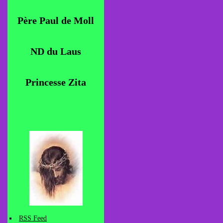
Père Paul de Moll
ND du Laus
Princesse Zita
RSS Feed