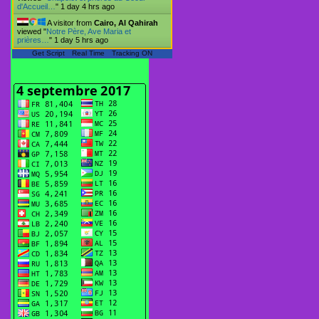
d'Accueil…
"
1 day 4 hrs ago
A visitor from
Cairo, Al Qahirah
viewed "
Notre Père, Ave Maria et
prières…
"
1 day 5 hrs ago
Get Script
Real Time
Tracking ON