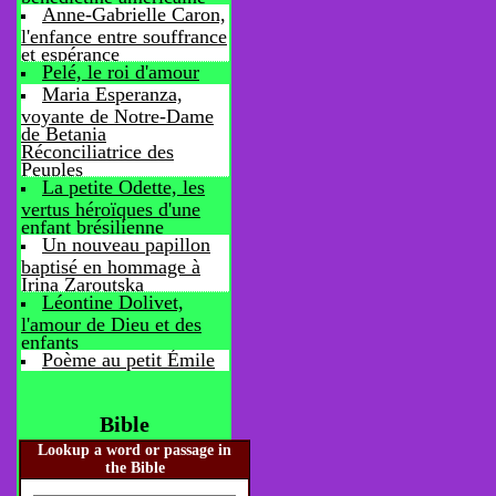
Anne-Gabrielle Caron,
l'enfance entre souffrance
et espérance
Pelé, le roi d'amour
Maria Esperanza,
voyante de Notre-Dame
de Betania
Réconciliatrice des
Peuples
La petite Odette, les
vertus héroïques d'une
enfant brésilienne
Un nouveau papillon
baptisé en hommage à
Irina Zaroutska
Léontine Dolivet,
l'amour de Dieu et des
enfants
Poème au petit Émile
Bible
Lookup a word or passage in
the Bible