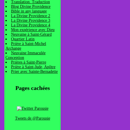
Translation. Traduction
Blog Divine Providence
Bible in any language
La Divine Providence 2
La Divine Providence 3
La Divine Providence 4
Mon expérience avec Dieu
Neuvaine à Saint-Gérard
Quartier Latin
Prière à Saint-Michel
Archange
Neuvaine Immaculée
Conception
Prières à Saint-Pierre
Prière à Saint-Jude, Apôtre
Prier avec Sainte-Bernadette
Pages cachées
Tweets de @Parousie