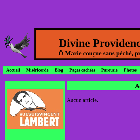
Divine Providen
Ô Marie conçue sans péché, pr
Accueil
Miséricorde
Blog
Pages cachées
Parousie
Photos
A
Aucun article.