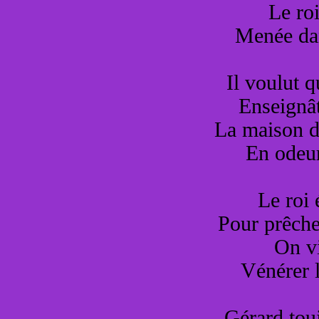
Le roi
Menée dan
Il voulut q
Enseignât
La maison d
En odeur
Le roi
Pour prêche
On vi
Vénérer l
Gérard touj