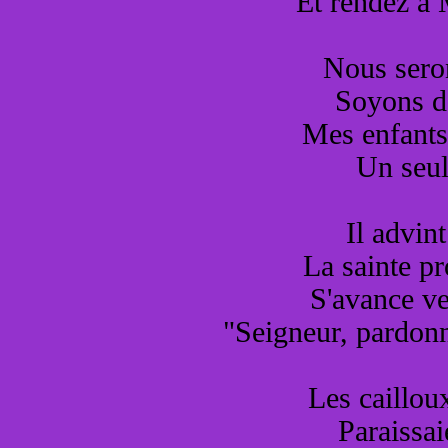
Et rendez à
Nous seron
Soyons de
Mes enfants
Un seul
Il advin
La sainte pr
S'avance ve
"Seigneur, pardonn
Les cailloux
Paraissai