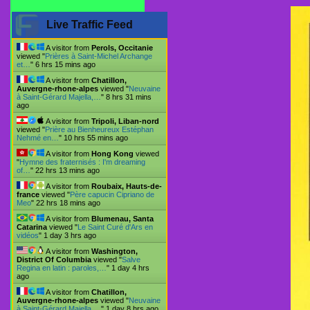
Live Traffic Feed
A visitor from
Perols, Occitanie
viewed "
Prières à Saint-Michel Archange
et…
"
6 hrs 15 mins ago
A visitor from
Chatillon,
Auvergne-rhone-alpes
viewed "
Neuvaine
à Saint-Gérard Majella,…
"
8 hrs 31 mins
ago
A visitor from
Tripoli, Liban-nord
viewed "
Prière au Bienheureux Estéphan
Nehmé en…
"
10 hrs 55 mins ago
A visitor from
Hong Kong
viewed
"
Hymne des fraternisés : I'm dreaming
of…
"
22 hrs 13 mins ago
A visitor from
Roubaix, Hauts-de-
france
viewed "
Père capucin Cipriano de
Meo
"
22 hrs 18 mins ago
A visitor from
Blumenau, Santa
Catarina
viewed "
Le Saint Curé d'Ars en
vidéos
"
1 day 3 hrs ago
A visitor from
Washington,
District Of Columbia
viewed "
Salve
Regina en latin : paroles,…
"
1 day 4 hrs
ago
A visitor from
Chatillon,
Auvergne-rhone-alpes
viewed "
Neuvaine
à Saint-Gérard Majella,…
"
1 day 8 hrs ago