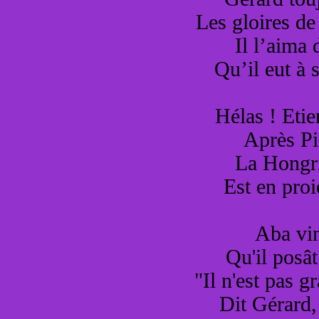
Les gloires d
Il l’aima 
Qu’il eut à 
Hélas ! Etie
Après Pi
La Hongri
Est en proi
Aba vi
Qu'il posât
"Il n'est pas g
Dit Gérard,