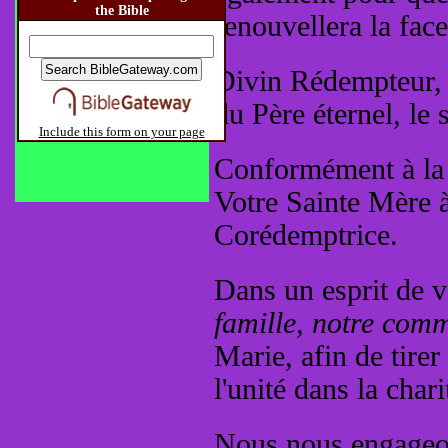
the Bible
renouvellera la face
Divin Rédempteur, 
du Père éternel, le
Include this form on your page
Conformément à la 
Votre Sainte Mère à
Corédemptrice.
Dans un esprit de 
famille, notre co
Marie, afin de tirer
l'unité dans la chari
Nous nous engageon