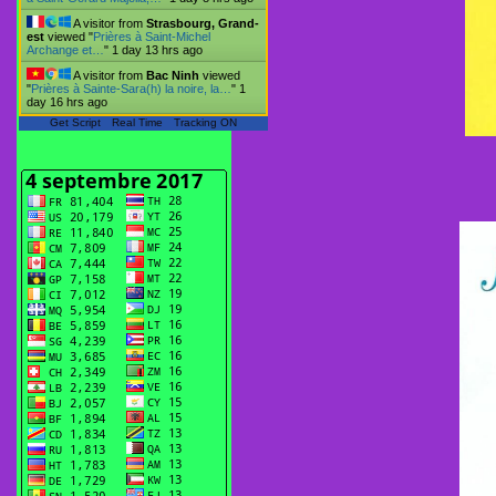
A visitor from
Strasbourg, Grand-
est
viewed "
Prières à Saint-Michel
Archange et…
"
1 day 13 hrs ago
A visitor from
Bac Ninh
viewed
"
Prières à Sainte-Sara(h) la noire, la…
"
1
day 16 hrs ago
Get Script
Real Time
Tracking ON