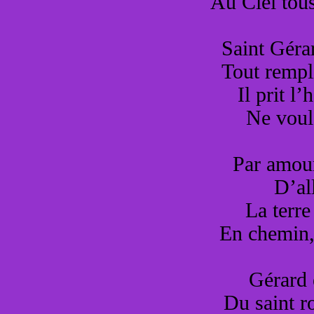
Au Ciel tous
Saint Géra
Tout rempl
Il prit l
Ne voula
Par amour
D’al
La terre
En chemin, 
Gérard é
Du saint r