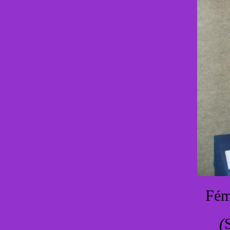
Fém
(