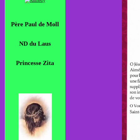
Père Paul de Moll
ND du Laus
Princesse Zita