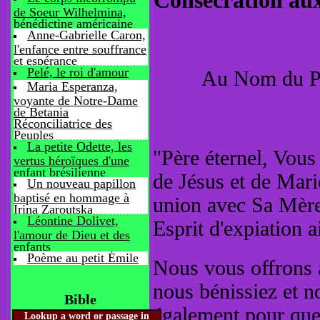
Consécration aux
de Soeur Wilhelmina,
bénédictine américaine
Anne-Gabrielle Caron,
l'enfance entre souffrance
et espérance
Pelé, le roi d'amour
Au Nom du Pèr
Maria Esperanza,
voyante de Notre-Dame
de Betania
Réconciliatrice des
Peuples
La petite Odette, les
"Père éternel, Vous
vertus héroïques d'une
enfant brésilienne
de Jésus et de Mari
Un nouveau papillon
baptisé en hommage à
union avec Sa Mère
Irina Zaroutska
Léontine Dolivet,
Esprit d'expiation 
l'amour de Dieu et des
enfants
Poème au petit Émile
Nous vous offrons 
nous bénissiez et n
Bible
également pour que 
Lookup a word or passage in