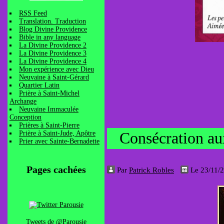
RSS Feed
Translation. Traduction
Blog Divine Providence
Bible in any language
La Divine Providence 2
La Divine Providence 3
La Divine Providence 4
Mon expérience avec Dieu
Neuvaine à Saint-Gérard
Quartier Latin
Prière à Saint-Michel
Archange
Neuvaine Immaculée
Conception
Prières à Saint-Pierre
Prière à Saint-Jude, Apôtre
Consécration au
Prier avec Sainte-Bernadette
Pages cachées
Par
Patrick Robles
Le 23/11/
Tweets de @Parousie