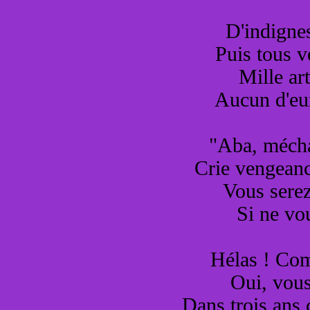
D'indigne
Puis tous v
Mille ar
Aucun d'eux
"Aba, mécha
Crie vengeance
Vous serez
Si ne vo
Hélas ! Com
Oui, vous
Dans trois ans