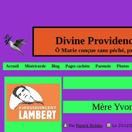
Divine Providen
Ô Marie conçue sans péché, pr
Accueil
Miséricorde
Blog
Pages cachées
Parousie
Photos
Mère Yvon
Par
Patrick Robles
Le 25/12/