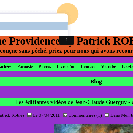
ne Providence by Patrick R
onçue sans péché, priez pour nous qui avons recour
cachées
Parousie
Photos
Livre d'or
Contact
Youtube
Faceb
Blog
Les édifiantes vidéos de Jean-Claude Guerguy - c
atrick Robles
Le 07/04/2011
Commentaires
(1)
Dans
Mon b