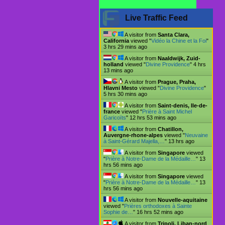
Live Traffic Feed
A visitor from
Santa Clara,
California
viewed "
Vidéo la Chine et la Foi
"
3 hrs 29 mins ago
A visitor from
Naaldwijk, Zuid-
holland
viewed "
Divine Providence
"
4 hrs
13 mins ago
A visitor from
Prague, Praha,
Hlavni Mesto
viewed "
Divine Providence
"
5 hrs 30 mins ago
A visitor from
Saint-denis, Ile-de-
france
viewed "
Prière à Saint Michel
Garicoïts
"
12 hrs 53 mins ago
A visitor from
Chatillon,
Auvergne-rhone-alpes
viewed "
Neuvaine
à Saint-Gérard Majella,…
"
13 hrs ago
A visitor from
Singapore
viewed
"
Prière à Notre-Dame de la Médaille…
"
13
hrs 56 mins ago
A visitor from
Singapore
viewed
"
Prière à Notre-Dame de la Médaille…
"
13
hrs 56 mins ago
A visitor from
Nouvelle-aquitaine
viewed "
Prières orthodoxes à Sainte
Sophie de…
"
16 hrs 52 mins ago
A visitor from
Tripoli, Liban-nord