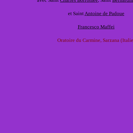
avec Saint
Charles Borromée
, Saint
Bernardin
et Saint
Antoine de Padoue
Francesco Maffei
Oratoire du Carmine, Sarzana (Italie