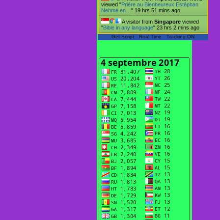
viewed "
Prière au Bienheureux Estéphan
Nehmé en…
"
19 hrs 51 mins ago
A visitor from
Singapore
viewed
"
Bible in any language
"
23 hrs 2 mins ago
Get Script
Real Time
Tracking ON