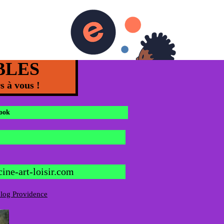
OBLES
s à vous !
ook
ine-art-loisir.com
log Providence