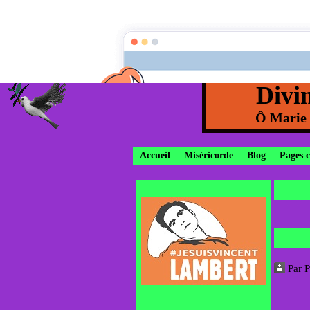
Divi
Ô Marie c
Accueil
Miséricorde
Blog
Pages 
Par
P