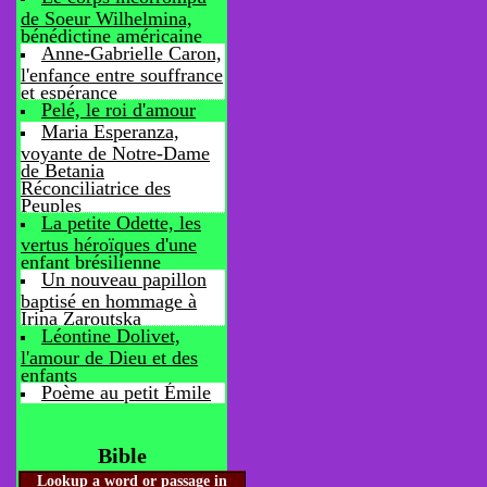
de Soeur Wilhelmina,
bénédictine américaine
Anne-Gabrielle Caron,
l'enfance entre souffrance
et espérance
Pelé, le roi d'amour
Maria Esperanza,
voyante de Notre-Dame
de Betania
Réconciliatrice des
Peuples
La petite Odette, les
vertus héroïques d'une
enfant brésilienne
Un nouveau papillon
baptisé en hommage à
Irina Zaroutska
Léontine Dolivet,
l'amour de Dieu et des
enfants
Poème au petit Émile
Bible
Lookup a word or passage in