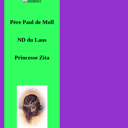
Père Paul de Moll
ND du Laus
Princesse Zita