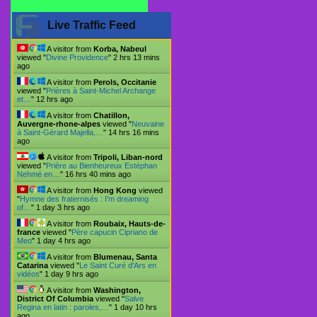
Live Traffic Feed
A visitor from
Korba, Nabeul
viewed "
Divine Providence
"
2 hrs 13 mins
ago
A visitor from
Perols, Occitanie
viewed "
Prières à Saint-Michel Archange
et…
"
12 hrs ago
A visitor from
Chatillon,
Auvergne-rhone-alpes
viewed "
Neuvaine
à Saint-Gérard Majella,…
"
14 hrs 16 mins
ago
A visitor from
Tripoli, Liban-nord
viewed "
Prière au Bienheureux Estéphan
Nehmé en…
"
16 hrs 40 mins ago
A visitor from
Hong Kong
viewed
"
Hymne des fraternisés : I'm dreaming
of…
"
1 day 3 hrs ago
A visitor from
Roubaix, Hauts-de-
france
viewed "
Père capucin Cipriano de
Meo
"
1 day 4 hrs ago
A visitor from
Blumenau, Santa
Catarina
viewed "
Le Saint Curé d'Ars en
vidéos
"
1 day 9 hrs ago
A visitor from
Washington,
District Of Columbia
viewed "
Salve
Regina en latin : paroles,…
"
1 day 10 hrs
ago