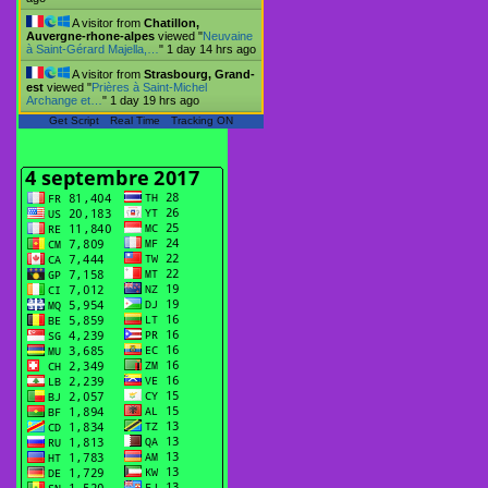
A visitor from
Chatillon,
Auvergne-rhone-alpes
viewed "
Neuvaine
à Saint-Gérard Majella,…
"
1 day 14 hrs ago
A visitor from
Strasbourg, Grand-
est
viewed "
Prières à Saint-Michel
Archange et…
"
1 day 19 hrs ago
Get Script
Real Time
Tracking ON