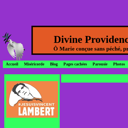
Divine Providen
Ô Marie conçue sans péché, pr
Accueil
Miséricorde
Blog
Pages cachées
Parousie
Photos