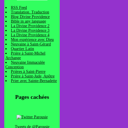
RSS Feed
Translation. Traduction
Blog Divine Providence
Bible in any language
La Divine Providence 2
La Divine Providence 3
La Divine Providence 4
Mon expérience avec Dieu
Neuvaine à Saint-Gérard
Quartier Latin
Prière à Saint-Michel
Archange
Neuvaine Immaculée
Conception
Prières à Saint-Pierre
Prière à Saint-Jude, Apôtre
Prier avec Sainte-Bernadette
Pages cachées
Tweets de @Parousie