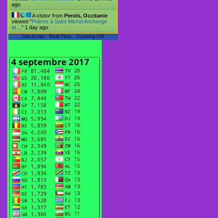
ago
A visitor from
Perols, Occitanie
viewed "
Prières à Saint-Michel Archange
et…
"
1 day ago
Get Script
Real Time
Tracking ON