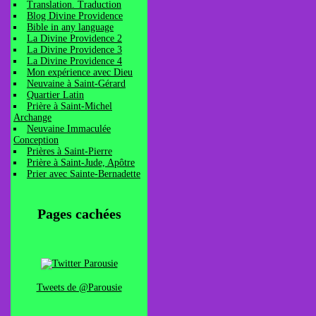
Translation. Traduction
Blog Divine Providence
Bible in any language
La Divine Providence 2
La Divine Providence 3
La Divine Providence 4
Mon expérience avec Dieu
Neuvaine à Saint-Gérard
Quartier Latin
Prière à Saint-Michel
Archange
Neuvaine Immaculée
Conception
Prières à Saint-Pierre
Prière à Saint-Jude, Apôtre
Prier avec Sainte-Bernadette
Pages cachées
Tweets de @Parousie