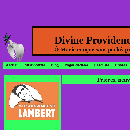
Divine Providen
Ô Marie conçue sans péché, pr
Accueil
Miséricorde
Blog
Pages cachées
Parousie
Photos
Prières, neuv