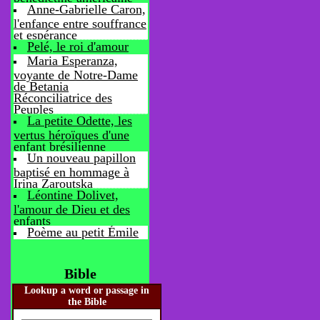
Anne-Gabrielle Caron,
l'enfance entre souffrance
et espérance
Pelé, le roi d'amour
Maria Esperanza,
voyante de Notre-Dame
de Betania
Réconciliatrice des
Peuples
La petite Odette, les
vertus héroïques d'une
enfant brésilienne
Un nouveau papillon
baptisé en hommage à
Irina Zaroutska
Léontine Dolivet,
l'amour de Dieu et des
enfants
Poème au petit Émile
Bible
Lookup a word or passage in
the Bible