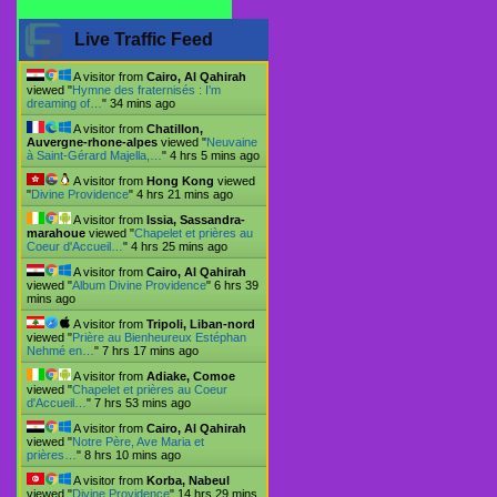
Live Traffic Feed
A visitor from
Cairo, Al Qahirah
viewed "
Hymne des fraternisés : I'm
dreaming of…
"
34 mins ago
A visitor from
Chatillon,
Auvergne-rhone-alpes
viewed "
Neuvaine
à Saint-Gérard Majella,…
"
4 hrs 5 mins ago
A visitor from
Hong Kong
viewed
"
Divine Providence
"
4 hrs 21 mins ago
A visitor from
Issia, Sassandra-
marahoue
viewed "
Chapelet et prières au
Coeur d'Accueil…
"
4 hrs 25 mins ago
A visitor from
Cairo, Al Qahirah
viewed "
Album Divine Providence
"
6 hrs 39
mins ago
A visitor from
Tripoli, Liban-nord
viewed "
Prière au Bienheureux Estéphan
Nehmé en…
"
7 hrs 17 mins ago
A visitor from
Adiake, Comoe
viewed "
Chapelet et prières au Coeur
d'Accueil…
"
7 hrs 53 mins ago
A visitor from
Cairo, Al Qahirah
viewed "
Notre Père, Ave Maria et
prières…
"
8 hrs 10 mins ago
A visitor from
Korba, Nabeul
viewed "
Divine Providence
"
14 hrs 29 mins