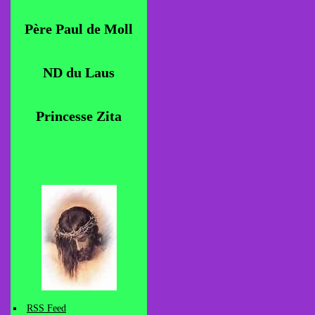
Père Paul de Moll
ND du Laus
Princesse Zita
RSS Feed