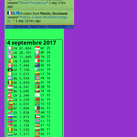
viewed "
Divine Providence
"
1 day 3 hrs
ago
A visitor from
Perols, Occitanie
viewed "
Prières à Saint-Michel Archange
et…
"
1 day 13 hrs ago
Get Script
Real Time
Tracking ON