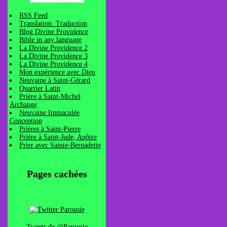
RSS Feed
Translation. Traduction
Blog Divine Providence
Bible in any language
La Divine Providence 2
La Divine Providence 3
La Divine Providence 4
Mon expérience avec Dieu
Neuvaine à Saint-Gérard
Quartier Latin
Prière à Saint-Michel
Archange
Neuvaine Immaculée
Conception
Prières à Saint-Pierre
Prière à Saint-Jude, Apôtre
Prier avec Sainte-Bernadette
Pages cachées
Tweets de @Parousie