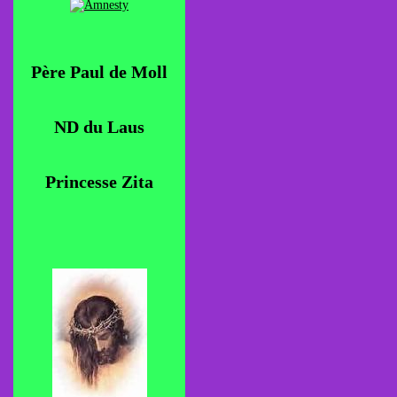
Père Paul de Moll
ND du Laus
Princesse Zita