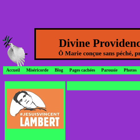
Divine Providen
Ô Marie conçue sans péché, pr
Accueil
Miséricorde
Blog
Pages cachées
Parousie
Photos