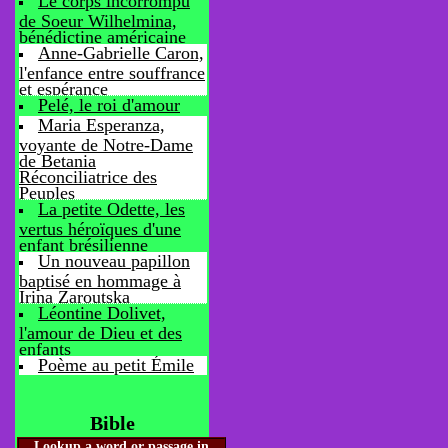
Le corps incorrompu
de Soeur Wilhelmina,
bénédictine américaine
Anne-Gabrielle Caron,
l'enfance entre souffrance
et espérance
Pelé, le roi d'amour
Maria Esperanza,
voyante de Notre-Dame
de Betania
Réconciliatrice des
Peuples
La petite Odette, les
vertus héroïques d'une
enfant brésilienne
Un nouveau papillon
baptisé en hommage à
Irina Zaroutska
Léontine Dolivet,
l'amour de Dieu et des
enfants
Poème au petit Émile
Bible
Lookup a word or passage in