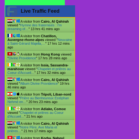
Live Traffic Feed
A visitor from
Cairo, Al Qahirah
viewed "
Hymne des fraternisés : I'm
dreaming of…
"
13 hrs 41 mins ago
A visitor from
Chatillon,
Auvergne-rhone-alpes
viewed "
Neuvaine
à Saint-Gérard Majella,…
"
17 hrs 12 mins
ago
A visitor from
Hong Kong
viewed
"
Divine Providence
"
17 hrs 28 mins ago
A visitor from
Issia, Sassandra-
marahoue
viewed "
Chapelet et prières au
Coeur d'Accueil…
"
17 hrs 32 mins ago
A visitor from
Cairo, Al Qahirah
viewed "
Album Divine Providence
"
19 hrs
46 mins ago
A visitor from
Tripoli, Liban-nord
viewed "
Prière au Bienheureux Estéphan
Nehmé en…
"
20 hrs 24 mins ago
A visitor from
Adiake, Comoe
viewed "
Chapelet et prières au Coeur
d'Accueil…
"
21 hrs ago
A visitor from
Cairo, Al Qahirah
viewed "
Notre Père, Ave Maria et
prières…
"
21 hrs 17 mins ago
A visitor from
Korba, Nabeul