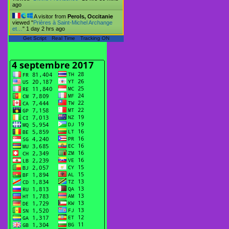
ago
A visitor from
Perols, Occitanie
viewed "
Prières à Saint-Michel Archange
et…
"
1 day 2 hrs ago
Get Script
Real Time
Tracking ON