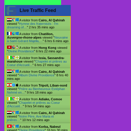
Live Traffic Feed
A visitor from
Cairo, Al Qahirah
viewed "
Hymne des fraternisés : I'm
dreaming of…
"
2 hrs 35 mins ago
A visitor from
Chatillon,
Auvergne-rhone-alpes
viewed "
Neuvaine
à Saint-Gérard Majella,…
"
6 hrs 6 mins ago
A visitor from
Hong Kong
viewed
"
Divine Providence
"
6 hrs 22 mins ago
A visitor from
Issia, Sassandra-
marahoue
viewed "
Chapelet et prières au
Coeur d'Accueil…
"
6 hrs 27 mins ago
A visitor from
Cairo, Al Qahirah
viewed "
Album Divine Providence
"
8 hrs 40
mins ago
A visitor from
Tripoli, Liban-nord
viewed "
Prière au Bienheureux Estéphan
Nehmé en…
"
9 hrs 18 mins ago
A visitor from
Adiake, Comoe
viewed "
Chapelet et prières au Coeur
d'Accueil…
"
9 hrs 54 mins ago
A visitor from
Cairo, Al Qahirah
viewed "
Notre Père, Ave Maria et
prières…
"
10 hrs 12 mins ago
A visitor from
Korba, Nabeul
viewed "
Divine Providence
"
16 hrs 30 mins