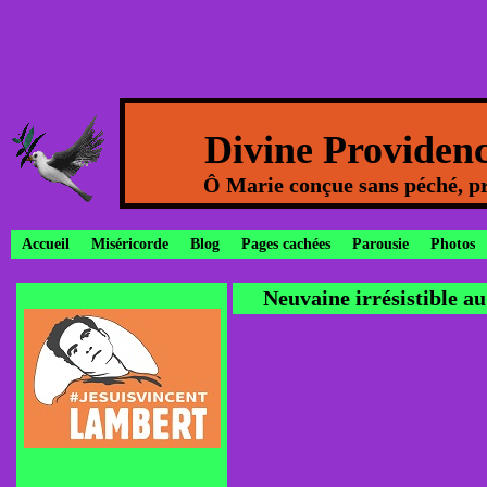
Divine Providen
Ô Marie conçue sans péché, pr
Accueil
Miséricorde
Blog
Pages cachées
Parousie
Photos
Neuvaine irrésistible a