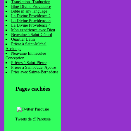
Translation. Traduction
Blog Divine Providence
Bible in any language
La Divine Providence 2
La Divine Providence 3
La Divine Providence 4
Mon expérience avec Dieu
Neuvaine à Saint-Gérard
Quartier Latin
Prière à Saint-Michel
Archange
Neuvaine Immaculée
Conception
Prières à Saint-Pierre
Prière à Saint-Jude, Apôtre
Prier avec Sainte-Bernadette
Pages cachées
Tweets de @Parousie