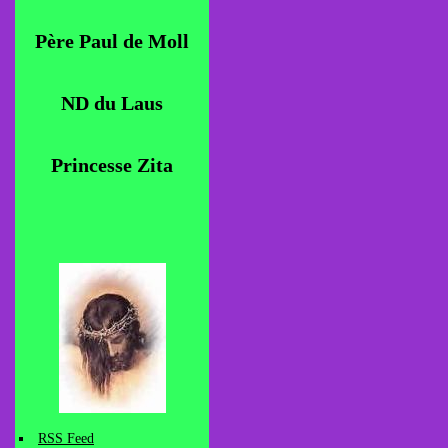
Père Paul de Moll
ND du Laus
Princesse Zita
RSS Feed