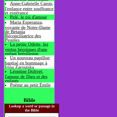
Anne-Gabrielle Caron,
l'enfance entre souffrance
et espérance
Pelé, le roi d'amour
Maria Esperanza,
voyante de Notre-Dame
de Betania
Réconciliatrice des
Peuples
La petite Odette, les
vertus héroïques d'une
enfant brésilienne
Un nouveau papillon
baptisé en hommage à
Irina Zaroutska
Léontine Dolivet,
l'amour de Dieu et des
enfants
Poème au petit Émile
Bible
Lookup a word or passage in
the Bible