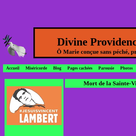
Divine Providen
Ô Marie conçue sans péché, pr
Accueil
Miséricorde
Blog
Pages cachées
Parousie
Photos
Mort de la Sainte-V