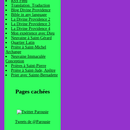
RSS Feed
Translation. Traduction
Blog Divine Providence
Bible in any language
La Divine Providence 2
La Divine Providence 3
La Divine Providence 4
Mon expérience avec Dieu
Neuvaine à Saint-Gérard
Quartier Latin
Prière à Saint-Michel
Archange
Neuvaine Immaculée
Conception
Prières à Saint-Pierre
Prière à Saint-Jude, Apôtre
Prier avec Sainte-Bernadette
Pages cachées
Tweets de @Parousie