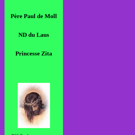
Père Paul de Moll
ND du Laus
Princesse Zita