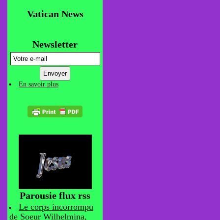
Vatican News
Newsletter
En savoir plus
Parousie flux rss
Le corps incorrompu
de Soeur Wilhelmina,