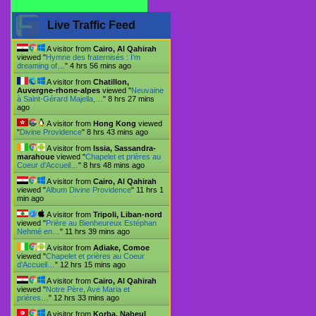
Live Traffic Feed
A visitor from
Cairo, Al Qahirah
viewed "
Hymne des fraternisés : I'm
dreaming of…
"
4 hrs 56 mins ago
A visitor from
Chatillon,
Auvergne-rhone-alpes
viewed "
Neuvaine
à Saint-Gérard Majella,…
"
8 hrs 27 mins
ago
A visitor from
Hong Kong
viewed
"
Divine Providence
"
8 hrs 43 mins ago
A visitor from
Issia, Sassandra-
marahoue
viewed "
Chapelet et prières au
Coeur d'Accueil…
"
8 hrs 48 mins ago
A visitor from
Cairo, Al Qahirah
viewed "
Album Divine Providence
"
11 hrs 1
min ago
A visitor from
Tripoli, Liban-nord
viewed "
Prière au Bienheureux Estéphan
Nehmé en…
"
11 hrs 39 mins ago
A visitor from
Adiake, Comoe
viewed "
Chapelet et prières au Coeur
d'Accueil…
"
12 hrs 15 mins ago
A visitor from
Cairo, Al Qahirah
viewed "
Notre Père, Ave Maria et
prières…
"
12 hrs 33 mins ago
A visitor from
Korba, Nabeul