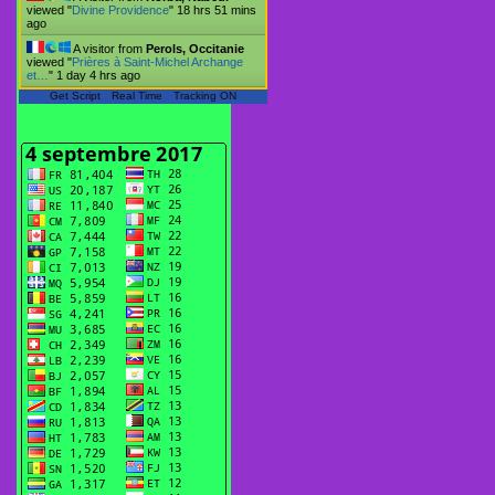
viewed "
Divine Providence
"
18 hrs 51 mins
ago
A visitor from
Perols, Occitanie
viewed "
Prières à Saint-Michel Archange
et…
"
1 day 4 hrs ago
Get Script
Real Time
Tracking ON