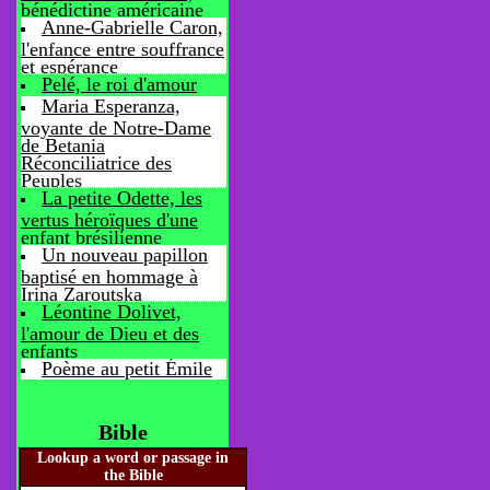
bénédictine américaine
Anne-Gabrielle Caron,
l'enfance entre souffrance
et espérance
Pelé, le roi d'amour
Maria Esperanza,
voyante de Notre-Dame
de Betania
Réconciliatrice des
Peuples
La petite Odette, les
vertus héroïques d'une
enfant brésilienne
Un nouveau papillon
baptisé en hommage à
Irina Zaroutska
Léontine Dolivet,
l'amour de Dieu et des
enfants
Poème au petit Émile
Bible
Lookup a word or passage in
the Bible