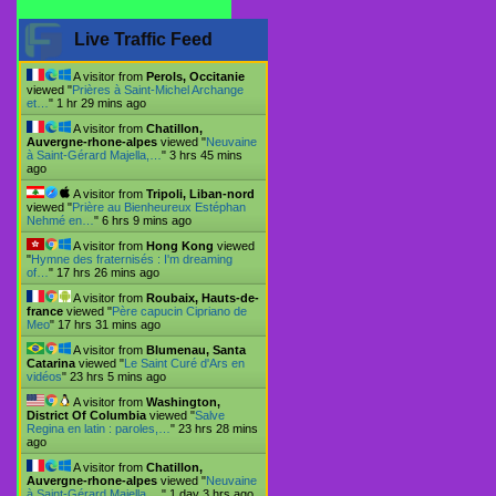
Live Traffic Feed
A visitor from
Perols, Occitanie
viewed "
Prières à Saint-Michel Archange
et…
"
1 hr 29 mins ago
A visitor from
Chatillon,
Auvergne-rhone-alpes
viewed "
Neuvaine
à Saint-Gérard Majella,…
"
3 hrs 45 mins
ago
A visitor from
Tripoli, Liban-nord
viewed "
Prière au Bienheureux Estéphan
Nehmé en…
"
6 hrs 9 mins ago
A visitor from
Hong Kong
viewed
"
Hymne des fraternisés : I'm dreaming
of…
"
17 hrs 26 mins ago
A visitor from
Roubaix, Hauts-de-
france
viewed "
Père capucin Cipriano de
Meo
"
17 hrs 31 mins ago
A visitor from
Blumenau, Santa
Catarina
viewed "
Le Saint Curé d'Ars en
vidéos
"
23 hrs 5 mins ago
A visitor from
Washington,
District Of Columbia
viewed "
Salve
Regina en latin : paroles,…
"
23 hrs 28 mins
ago
A visitor from
Chatillon,
Auvergne-rhone-alpes
viewed "
Neuvaine
à Saint-Gérard Majella,…
"
1 day 3 hrs ago