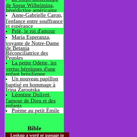
de Soeur Wilhelmina,
bénédictine américaine
Anne-Gabrielle Caron,
l'enfance entre souffrance
et espérance
Pelé, le roi d'amour
Maria Esperanza,
voyante de Notre-Dame
de Betania
Réconciliatrice des
Peuples
La petite Odette, les
vertus héroïques d'une
enfant brésilienne
Un nouveau papillon
baptisé en hommage à
Irina Zaroutska
Léontine Dolivet,
l'amour de Dieu et des
enfants
Poème au petit Émile
Bible
Lookup a word or passage in