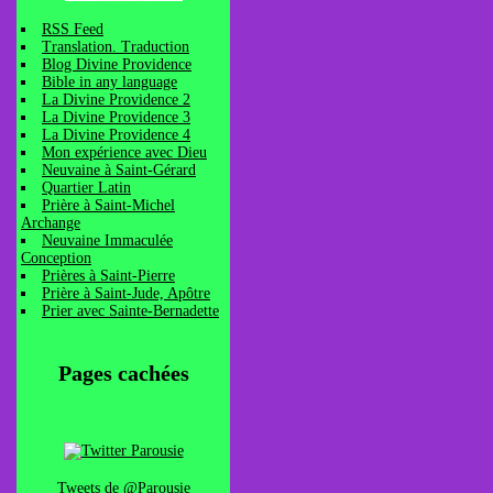
RSS Feed
Translation. Traduction
Blog Divine Providence
Bible in any language
La Divine Providence 2
La Divine Providence 3
La Divine Providence 4
Mon expérience avec Dieu
Neuvaine à Saint-Gérard
Quartier Latin
Prière à Saint-Michel
Archange
Neuvaine Immaculée
Conception
Prières à Saint-Pierre
Prière à Saint-Jude, Apôtre
Prier avec Sainte-Bernadette
Pages cachées
Tweets de @Parousie