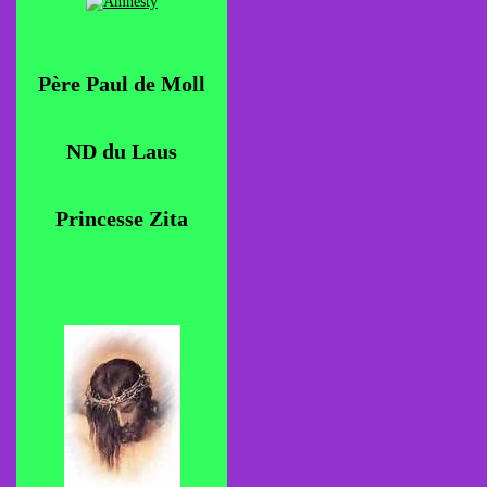
Père Paul de Moll
ND du Laus
Princesse Zita