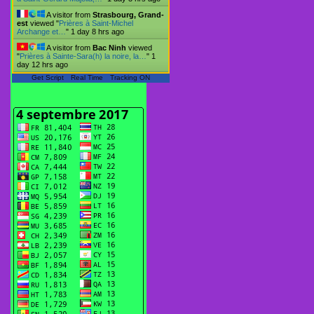
A visitor from
Strasbourg, Grand-
est
viewed "
Prières à Saint-Michel
Archange et…
"
1 day 8 hrs ago
A visitor from
Bac Ninh
viewed
"
Prières à Sainte-Sara(h) la noire, la…
"
1
day 12 hrs ago
Get Script
Real Time
Tracking ON