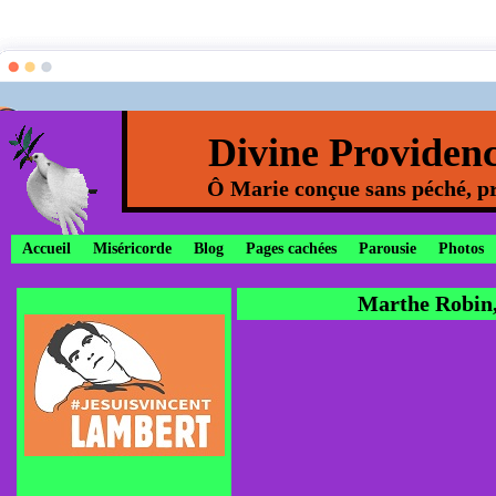
Divine Providen
Ô Marie conçue sans péché, pr
Accueil
Miséricorde
Blog
Pages cachées
Parousie
Photos
Marthe Robin,