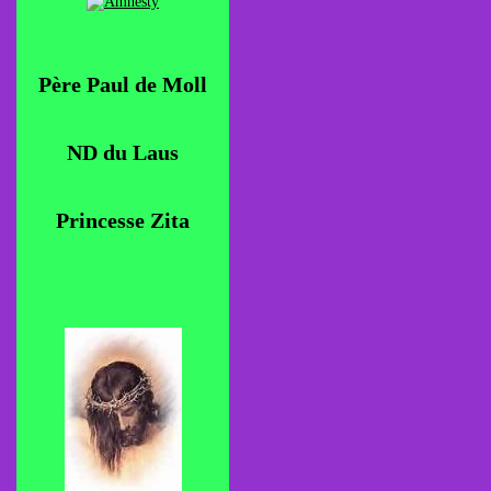
Père Paul de Moll
ND du Laus
Princesse Zita