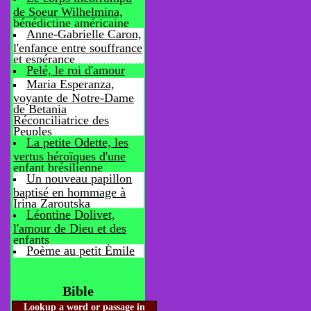
de Soeur Wilhelmina,
bénédictine américaine
Anne-Gabrielle Caron,
l'enfance entre souffrance
et espérance
Pelé, le roi d'amour
Maria Esperanza,
voyante de Notre-Dame
de Betania
Réconciliatrice des
Peuples
La petite Odette, les
vertus héroïques d'une
enfant brésilienne
Un nouveau papillon
baptisé en hommage à
Irina Zaroutska
Léontine Dolivet,
l'amour de Dieu et des
enfants
Poème au petit Émile
Bible
Lookup a word or passage in