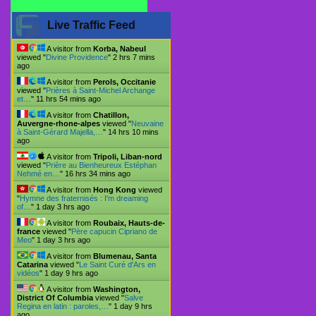
Live Traffic Feed
A visitor from
Korba, Nabeul
viewed "
Divine Providence
"
2 hrs 7 mins
ago
A visitor from
Perols, Occitanie
viewed "
Prières à Saint-Michel Archange
et…
"
11 hrs 54 mins ago
A visitor from
Chatillon,
Auvergne-rhone-alpes
viewed "
Neuvaine
à Saint-Gérard Majella,…
"
14 hrs 10 mins
ago
A visitor from
Tripoli, Liban-nord
viewed "
Prière au Bienheureux Estéphan
Nehmé en…
"
16 hrs 34 mins ago
A visitor from
Hong Kong
viewed
"
Hymne des fraternisés : I'm dreaming
of…
"
1 day 3 hrs ago
A visitor from
Roubaix, Hauts-de-
france
viewed "
Père capucin Cipriano de
Meo
"
1 day 3 hrs ago
A visitor from
Blumenau, Santa
Catarina
viewed "
Le Saint Curé d'Ars en
vidéos
"
1 day 9 hrs ago
A visitor from
Washington,
District Of Columbia
viewed "
Salve
Regina en latin : paroles,…
"
1 day 9 hrs
ago