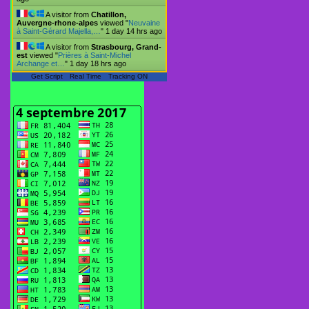
A visitor from
Chatillon,
Auvergne-rhone-alpes
viewed "
Neuvaine
à Saint-Gérard Majella,…
"
1 day 14 hrs ago
A visitor from
Strasbourg, Grand-
est
viewed "
Prières à Saint-Michel
Archange et…
"
1 day 18 hrs ago
Get Script
Real Time
Tracking ON