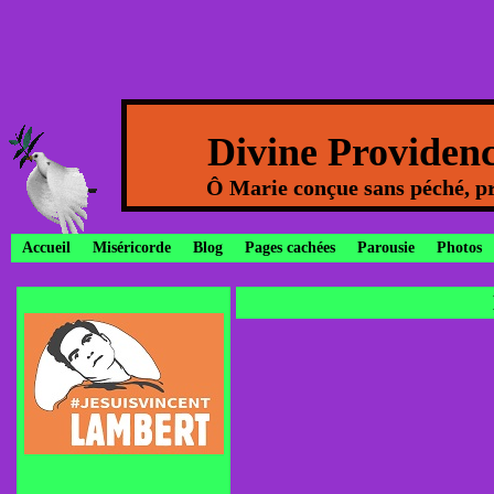
Divine Providen
Ô Marie conçue sans péché, pr
Accueil
Miséricorde
Blog
Pages cachées
Parousie
Photos