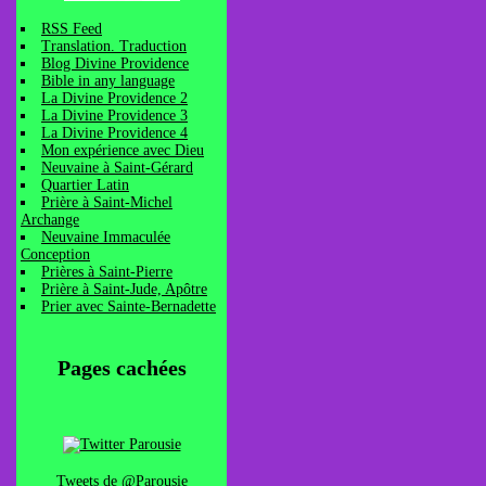
RSS Feed
Translation. Traduction
Blog Divine Providence
Bible in any language
La Divine Providence 2
La Divine Providence 3
La Divine Providence 4
Mon expérience avec Dieu
Neuvaine à Saint-Gérard
Quartier Latin
Prière à Saint-Michel
Archange
Neuvaine Immaculée
Conception
Prières à Saint-Pierre
Prière à Saint-Jude, Apôtre
Prier avec Sainte-Bernadette
Pages cachées
Tweets de @Parousie