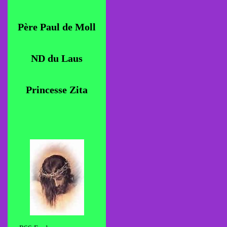
Père Paul de Moll
ND du Laus
Princesse Zita