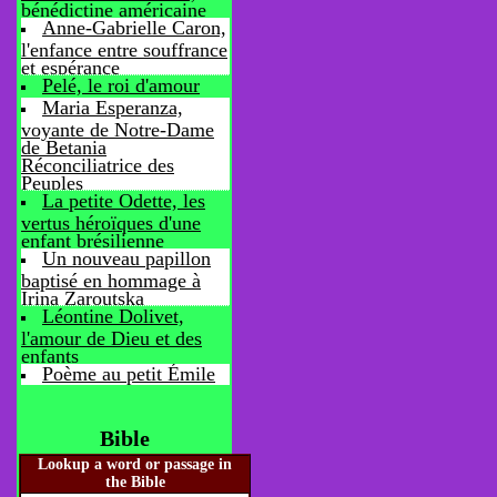
bénédictine américaine
Anne-Gabrielle Caron,
l'enfance entre souffrance
et espérance
Pelé, le roi d'amour
Maria Esperanza,
voyante de Notre-Dame
de Betania
Réconciliatrice des
Peuples
La petite Odette, les
vertus héroïques d'une
enfant brésilienne
Un nouveau papillon
baptisé en hommage à
Irina Zaroutska
Léontine Dolivet,
l'amour de Dieu et des
enfants
Poème au petit Émile
Bible
Lookup a word or passage in
the Bible