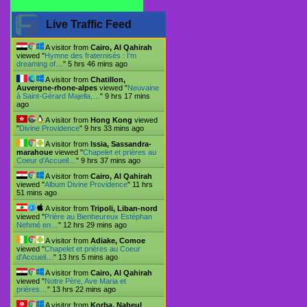
Live Traffic Feed
A visitor from
Cairo, Al Qahirah
viewed "
Hymne des fraternisés : I'm
dreaming of…
"
5 hrs 46 mins ago
A visitor from
Chatillon,
Auvergne-rhone-alpes
viewed "
Neuvaine
à Saint-Gérard Majella,…
"
9 hrs 17 mins
ago
A visitor from
Hong Kong
viewed
"
Divine Providence
"
9 hrs 33 mins ago
A visitor from
Issia, Sassandra-
marahoue
viewed "
Chapelet et prières au
Coeur d'Accueil…
"
9 hrs 37 mins ago
A visitor from
Cairo, Al Qahirah
viewed "
Album Divine Providence
"
11 hrs
51 mins ago
A visitor from
Tripoli, Liban-nord
viewed "
Prière au Bienheureux Estéphan
Nehmé en…
"
12 hrs 29 mins ago
A visitor from
Adiake, Comoe
viewed "
Chapelet et prières au Coeur
d'Accueil…
"
13 hrs 5 mins ago
A visitor from
Cairo, Al Qahirah
viewed "
Notre Père, Ave Maria et
prières…
"
13 hrs 22 mins ago
A visitor from
Korba, Nabeul