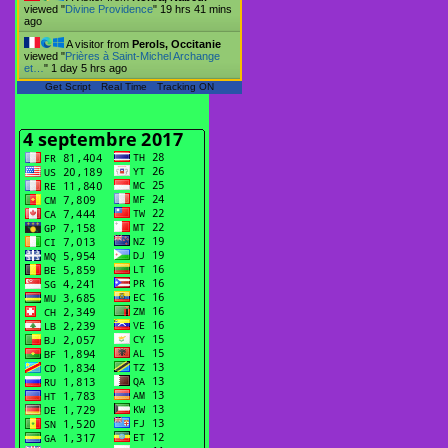
viewed "
Divine Providence
"
19 hrs 41 mins
ago
A visitor from
Perols, Occitanie
viewed "
Prières à Saint-Michel Archange
et…
"
1 day 5 hrs ago
Get Script
Real Time
Tracking ON