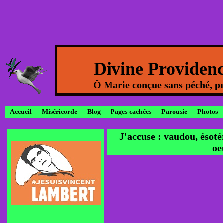
Divine Providen
Ô Marie conçue sans péché, pr
Accueil
Miséricorde
Blog
Pages cachées
Parousie
Photos
J'accuse : vaudou, ésoté
oe