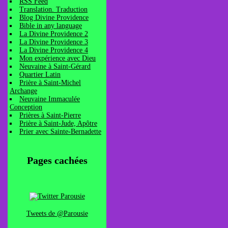
RSS Feed
Translation. Traduction
Blog Divine Providence
Bible in any language
La Divine Providence 2
La Divine Providence 3
La Divine Providence 4
Mon expérience avec Dieu
Neuvaine à Saint-Gérard
Quartier Latin
Prière à Saint-Michel
Archange
Neuvaine Immaculée
Conception
Prières à Saint-Pierre
Prière à Saint-Jude, Apôtre
Prier avec Sainte-Bernadette
Pages cachées
Tweets de @Parousie