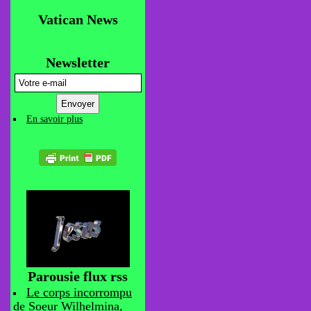
Vatican News
Newsletter
En savoir plus
Parousie flux rss
Le corps incorrompu
de Soeur Wilhelmina,