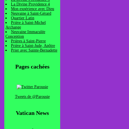
La Divine Providence 4
Mon expérience avec Dieu
Neuvaine à Saint-Gérard
Quartier Latin
Prière à Saint-Michel
Archange
Neuvaine Immaculée
Conception
Prières à Saint-Pierre
Prière à Saint-Jude, Apôtre
Prier avec Sainte-Bernadette
Pages cachées
Tweets de @Parousie
Vatican News