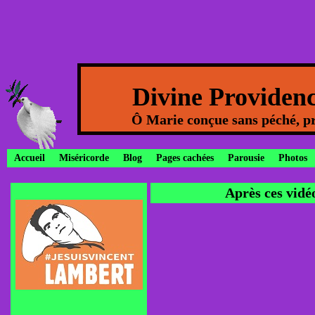
Divine Providen
Ô Marie conçue sans péché, pr
Accueil
Miséricorde
Blog
Pages cachées
Parousie
Photos
Après ces vidé