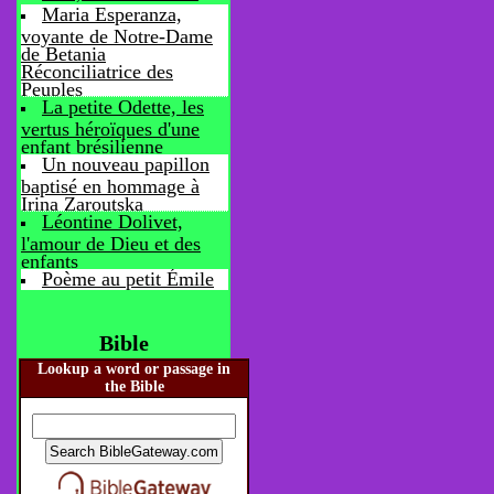
Maria Esperanza,
voyante de Notre-Dame
de Betania
Réconciliatrice des
Peuples
La petite Odette, les
vertus héroïques d'une
enfant brésilienne
Un nouveau papillon
baptisé en hommage à
Irina Zaroutska
Léontine Dolivet,
l'amour de Dieu et des
enfants
Poème au petit Émile
Bible
Lookup a word or passage in
the Bible