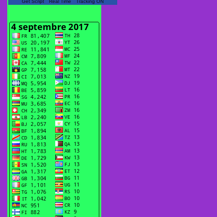
Get Script
Real Time
Tracking ON