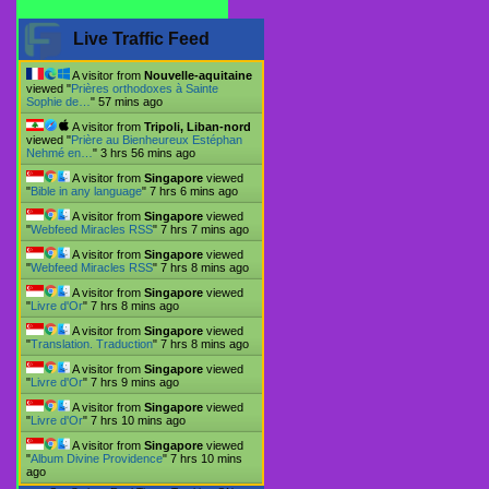
Live Traffic Feed
A visitor from
Nouvelle-aquitaine
viewed "
Prières orthodoxes à Sainte
Sophie de…
"
57 mins ago
A visitor from
Tripoli, Liban-nord
viewed "
Prière au Bienheureux Estéphan
Nehmé en…
"
3 hrs 56 mins ago
A visitor from
Singapore
viewed
"
Bible in any language
"
7 hrs 6 mins ago
A visitor from
Singapore
viewed
"
Webfeed Miracles RSS
"
7 hrs 7 mins ago
A visitor from
Singapore
viewed
"
Webfeed Miracles RSS
"
7 hrs 8 mins ago
A visitor from
Singapore
viewed
"
Livre d'Or
"
7 hrs 8 mins ago
A visitor from
Singapore
viewed
"
Translation. Traduction
"
7 hrs 8 mins ago
A visitor from
Singapore
viewed
"
Livre d'Or
"
7 hrs 9 mins ago
A visitor from
Singapore
viewed
"
Livre d'Or
"
7 hrs 10 mins ago
A visitor from
Singapore
viewed
"
Album Divine Providence
"
7 hrs 10 mins
ago