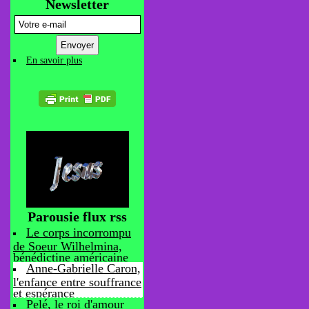
Newsletter
En savoir plus
Parousie flux rss
Le corps incorrompu
de Soeur Wilhelmina,
bénédictine américaine
Anne-Gabrielle Caron,
l'enfance entre souffrance
et espérance
Pelé, le roi d'amour