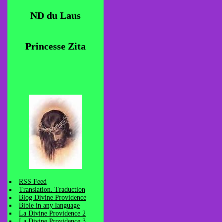
ND du Laus
Princesse Zita
RSS Feed
Translation. Traduction
Blog Divine Providence
Bible in any language
La Divine Providence 2
La Divine Providence 3