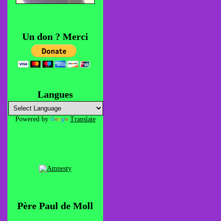
Un don ? Merci
Langues
Powered by
Translate
Père Paul de Moll